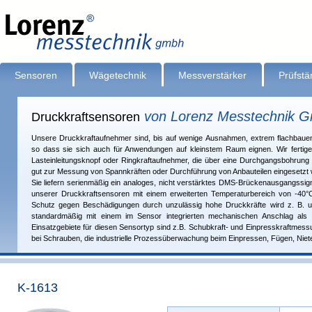
Sensoren
Wägetechnik
Messverstärker
Prüfst
von Lorenz Messtechnik 
Druckkraftsensoren
Unsere Druckkraftaufnehmer sind, bis auf wenige Ausnahmen, extrem flachbaue
so dass sie sich auch für Anwendungen auf kleinstem Raum eignen. Wir fertige
Lasteinleitungsknopf oder Ringkraftaufnehmer, die über eine Durch­gangsbohrun
gut zur Messung von Spannkräften oder Durch­führ­ung von Anbauteilen eingesetzt
Sie liefern serienmäßig ein analoges, nicht verstärktes DMS-Brückenausgangssignal
unserer Druckkraftsensoren mit einem erweiter­ten Temperaturbereich von -40°
Schutz gegen Beschädigungen durch unzulässig hohe Druckkräfte wird z. B. 
standardmäßig mit einem im Sensor integrierten me­cha­ni­schen Anschlag als Ü
Einsatzgebiete für diesen Sensortyp sind z.B. Schubkraft- und Einpresskraftme
bei Schrauben, die in­dus­tri­elle Prozessüberwachung beim Einpressen, Fügen, Niet
K-1613