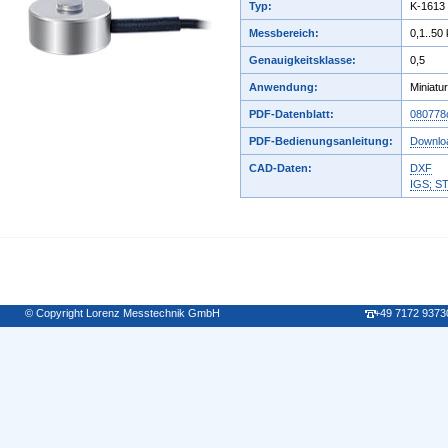
Typ:
K-1613
Messbereich:
0,1..50
Genauigkeitsklasse:
0,5
Anwendung:
Miniatur
PDF-Datenblatt:
080778
PDF-Bedienungsanleitung:
Downlo
CAD-Daten:
DXF
IGS; S
© Copyright Lorenz Messtechnik GmbH
+49 7172 9373