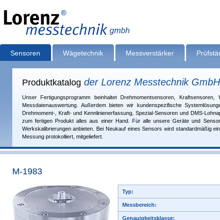
Sensoren
Wägetechnik
Messverstärker
Prüfst
der Lorenz Messtechnik GmbH
Produktkatalog
Unser Fertigungsprogramm beinhaltet Drehmomentsensoren, Kraftsensoren, 
Messdatenauswertung. Außerdem bieten wir kundenspezifische Systemlösunge
Drehmoment-, Kraft- und Kennlinienerfassung, Spezial-Sensoren und DMS-Lohnapp
zum fertigen Produkt alles aus einer Hand. Für alle unsere Geräte und Sens
Werkskalibrierungen anbieten. Bei Neukauf eines Sensors wird standardmäßig ein
Messung protokolliert, mitge­liefert.
M-1983
Typ:
Messbereich:
Genauigkeitsklasse: