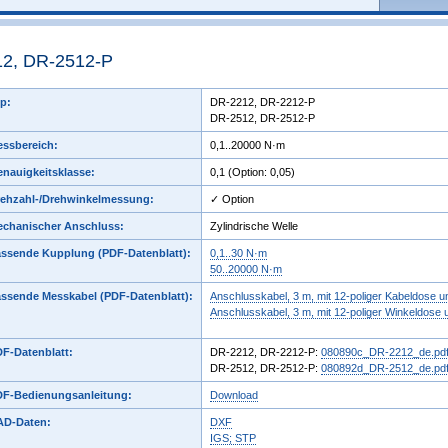
12, DR-2512-P
p:
DR-2212, DR-2212-P
DR-2512, DR-2512-P
ssbereich:
0,1..20000 N·m
nauigkeitsklasse:
0,1 (Option: 0,05)
rehzahl-/Drehwinkelmessung:
✓ Option
echanischer Anschluss:
Zylindrische Welle
ssende Kupplung (PDF-Datenblatt):
0,1..30 N·m
50..20000 N·m
ssende Messkabel (PDF-Datenblatt):
Anschlusskabel, 3 m, mit 12-poliger Kabeldose u
Anschlusskabel, 3 m, mit 12-poliger Winkeldose 
F-Datenblatt:
DR-2212, DR-2212-P:
080890c_DR-2212_de.pd
DR-2512, DR-2512-P:
080892d_DR-2512_de.pd
DF-Bedienungsanleitung:
Download
AD-Daten:
DXF
IGS; STP