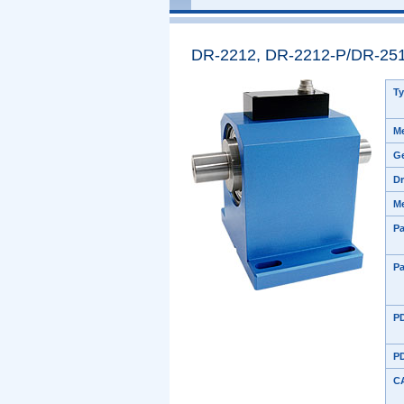
DR-2212, DR-2212-P/DR-25
Ty
Me
Ge
D
M
Pa
Pa
PD
P
C