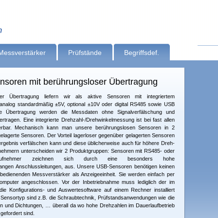
Messverstärker
Prüfstände
Begriffsdef.
soren mit berührungsloser Übertragung
r Übertragung liefern wir als aktive Sensoren mit inte­grier­tem
 analog standardmäßig ±5V, optional ±10V oder digital RS485 sowie USB
se Übertragung werden die Mess­daten ohne Signalverfälschung und
tragen. Eine inte­grierte Drehzahl-/Drehwinkelmessung ist bei fast allen
efer­bar. Mechanisch kann man unsere berührungslosen Sensoren in 2
ngelagerte Sensoren. Der Vorteil lagerloser gegenüber gelagerten Sensoren
ergebnis verfälschen kann und diese üblicherweise auch für höhere Dreh­
ufnehmern unterscheiden wir 2 Produktgruppen: Sen­so­ren mit RS485- oder
mentaufnehmer zeichnen sich durch eine besonders hohe
r langen Anschlussleitungen, aus. Unsere USB-Sensoren benötigen keinen
 bedienenden Mess­ver­stärker als Anzeigeeinheit. Sie werden einfach per
omputer angeschlossen. Vor der Inbetriebnahme muss lediglich der im
ie Konfigurations- und Auswertesoftware auf einem Rechner installiert
en Sensortyp sind z.B. die Schraubtechnik, Prüfstandsanwendungen wie die
n und Dichtungen, … überall da wo hohe Drehzahlen im Dau­er­laufbetrieb
gefordert sind.