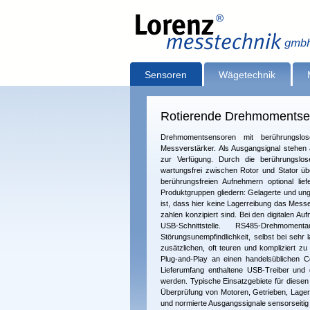
Sensoren
Wägetechnik
Rotierende Drehmomentsen
Drehmomentsensoren mit berührungslose
Messverstärker. Als Ausgangsignal stehen
zur Verfügung. Durch die berührungslo
wartungsfrei zwischen Rotor und Stator über
berührungsfreien Aufnehmern optional li
Produktgruppen gliedern: Ge­la­ger­te und u
ist, dass hier keine Lagerreibung das Mess
zahlen konzipiert sind. Bei den digitalen A
USB-Schnittstelle. RS485-Drehmo
Störungsunempfindlichkeit, selbst bei seh
zusätzlichen, oft teuren und kompliziert zu
Plug-and-Play an einen handelsüblichen C
Lieferumfang enthaltene USB-Treiber und d
werden. Typische Ein­satz­gebiete für dies
Über­prüfung von Motoren, Getrieben, Lager
und normierte Ausgangssignale sensorseitig 