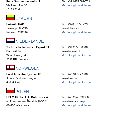
Petra Strumentazioni s.r.l.
Tel.: +39 0115 681-789
Via Piazzi No. 33
Vertretung kontaktieren
10129 Turin
LITAUEN
Lokmita UAB
Tel.: +370 3735 1729
Taikos pr. 98-215
www.lokmita.lt
Kaunas LT 51176
Vertretung kontaktieren
NIEDERLANDE
Technische Import en Export J.L.
Tel.: +31 2355 30300
Bienfait BV
www.bienfait.nl
Waarderweg 54
Vertretung kontaktieren
2031 PB Haarlem
NORWEGEN
Load Indicator System AB
Tel.: +46 3172 27900
Askims Verkstadsväg 4
www.lisab.se
43634 Askim
Vertretung kontaktieren
POLEN
HELMAR Jacek A. Dobrowiecki
Tel.: +48 2243 631-06
ul. Powstańców Śląskich 108C/2
www.helmar.com.pl
01-466 Warszawa
Vertretung kontaktieren