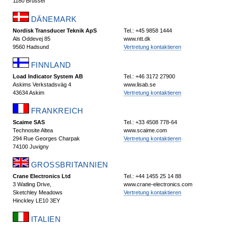
1180 Brüssel
DÄNEMARK
Nordisk Transducer Teknik ApS
Tel.: +45 9858 1444
Als Oddevej 85
www.ntt.dk
9560 Hadsund
Vertretung kontaktieren
FINNLAND
Load Indicator System AB
Tel.: +46 3172 27900
Askims Verkstadsväg 4
www.lisab.se
43634 Askim
Vertretung kontaktieren
FRANKREICH
Scaime SAS
Tel.: +33 4508 778-64
Technosite Altea
www.scaime.com
294 Rue Georges Charpak
Vertretung kontaktieren
74100 Juvigny
GROSSBRITANNIEN
Crane Electronics Ltd
Tel.: +44 1455 25 14 88
3 Watling Drive,
www.crane-electronics.com
Sketchley Meadows
Vertretung kontaktieren
Hinckley LE10 3EY
ITALIEN