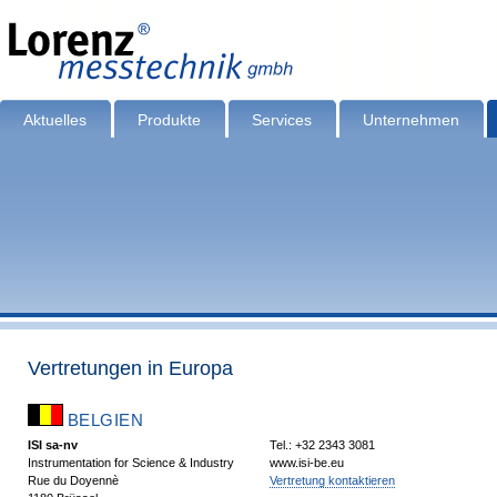
Aktuelles
Produkte
Services
Unternehmen
Vertretungen in Europa
BELGIEN
ISI sa-nv
Tel.: +32 2343 3081
Instrumentation for Science & Industry
www.isi-be.eu
Rue du Doyennè
Vertretung kontaktieren