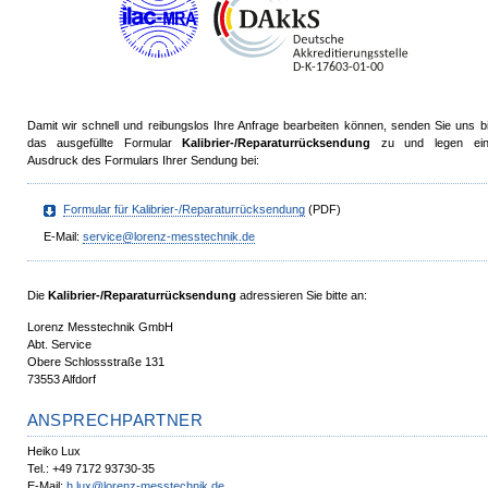
Damit wir schnell und reibungslos Ihre Anfrage bearbeiten können, senden Sie uns bi
das ausgefüllte Formular
Kalibrier-/Reparaturrücksendung
zu und legen ein
Ausdruck des Formulars Ihrer Sendung bei:
Formular für Kalibrier-/Reparaturrücksendung
(PDF)
E-Mail:
service
@
lorenz-messtechnik.de
Die
Kalibrier-/Reparaturrücksendung
adressieren Sie bitte an:
Lorenz Messtechnik GmbH
Abt. Service
Obere Schlossstraße 131
73553 Alfdorf
ANSPRECHPARTNER
Heiko Lux
Tel.: +49 7172 93730-35
E-Mail:
h.lux
@
lorenz-messtechnik.de