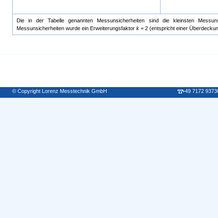
Die in der Tabelle genannten Messunsicherheiten sind die kleinsten Messunsi
Messunsicherheiten wurde ein Erweiterungsfaktor
k
= 2 (entspricht einer Überdecku
© Copyright Lorenz Messtechnik GmbH
+49 7172 9373